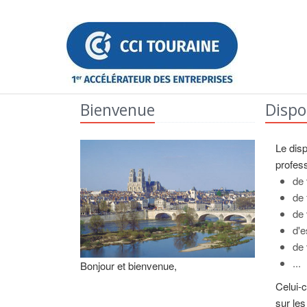
Bienvenue
Dispo
Le disp
profess
de 
de
de 
d'e
de 
...
Bonjour et bienvenue,
Celui-c
sur le