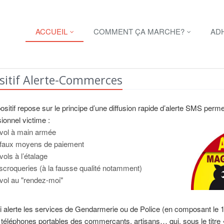
ACCUEIL
COMMENT ÇA MARCHE?
AD
sitif Alerte-Commerces
ositif repose sur le principe d’une diffusion rapide d’alerte SMS permetta
ionnel victime :
vol à main armée
 faux moyens de paiement
vols à l’étalage
scroqueries (à la fausse qualité notamment)
vol au "rendez-moi"
i alerte les services de Gendarmerie ou de Police (en composant le 17
s téléphones portables des commerçants, artisans… qui, sous le t