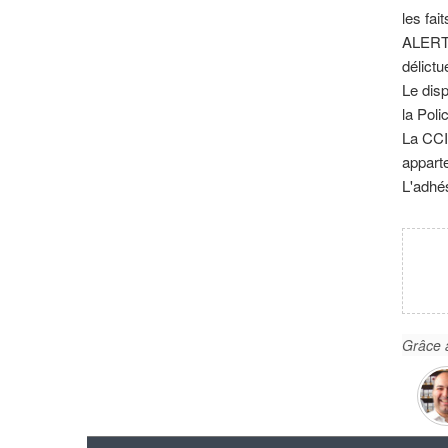
les fai
ALERTE
délict
Le dis
la Poli
La CCI
appart
L'adhés
Grâce à